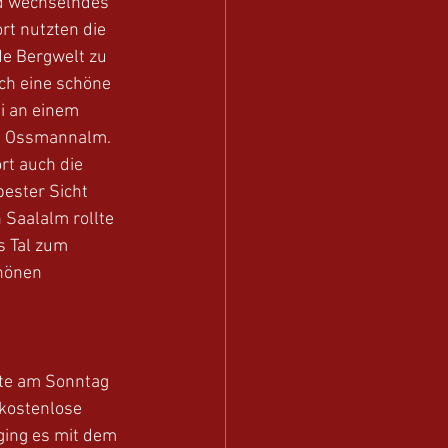
d wechselndes 
t nutzten die 
de Bergwelt zu 
ch eine schöne 
i an einem 
en Ossmannalm. 
t auch die 
ester Sicht 
Saalalm rollte 
 Tal zum 
hönen 
te am Sonntag 
kostenlose 
ging es mit dem 