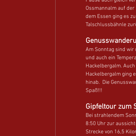
Pause auch gleich ver
Ossmannalm auf der s
dem Essen ging es z
Talschlussbähnle zur
Genusswanderu
Am Sonntag sind wir 
und auch ein Tempera
Hackelbergalm. Auch h
Hackelbergalm ging e
hinab.  Die Genusswan
Spaß!!!
Gipfeltour zum S
Bei strahlendem Son
8:50 Uhr zur aussicht
Strecke von 16,5 Kilo