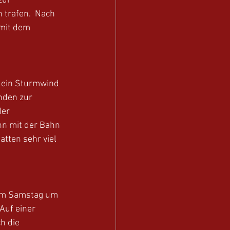
zur 
trafen.  Nach 
mit dem 
 ein Sturmwind 
nden zur 
er 
nn mit der Bahn 
tten sehr viel 
am Samstag um 
Auf einer 
h die 