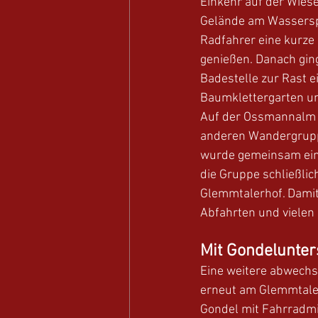
Einkehr auf der Wies
Gelände am Wasserspe
Radfahrer eine kurze 
genießen. Danach gin
Badestelle zur Rast e
Baumklettergarten un
Auf der Ossmannalm w
anderen Wandergrupp
wurde gemeinsam eing
die Gruppe schließli
Glemmtalerhof. Damit
Abfahrten und vielen
Mit Gondelunter
Eine weitere abwechs
erneut am Glemmtaler
Gondel mit Fahrradmit