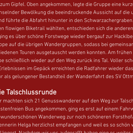
 zum Gipfel. Oben angekommen, legte die Gruppe eine kurze
hselnder Bewölkung die beeindruckende Aussicht auf die 
nd führte die Abfahrt hinunter in den Schwarzachergraben
en flowigen Biketrail wählten, entschieden sich die anderen 
ging es über schöne Forstwege wieder bergauf zur Hacklbe
ruppe auf die übrigen Wandergruppen, sodass bei gemeinsam
hiedenen Touren ausgetauscht werden konnten. Am frühen
e schließlich wieder auf den Weg zurück ins Tal. Voller sc
 Erlebnissen im Gepäck erreichten die Radfahrer wieder das
ur als gelungener Bestandteil der Wanderfahrt des SV Ottm
ie Talschlussrunde 
r machten sich 21 Genusswanderer auf den Weg zur Talsc
stenfreien Bus angekommen, ging es erst auf einem Fahr
m wunderschönen Wanderweg zur noch schöneren Forsthofa
ennerin Helga herzlichst empfangen und weil es so schön w