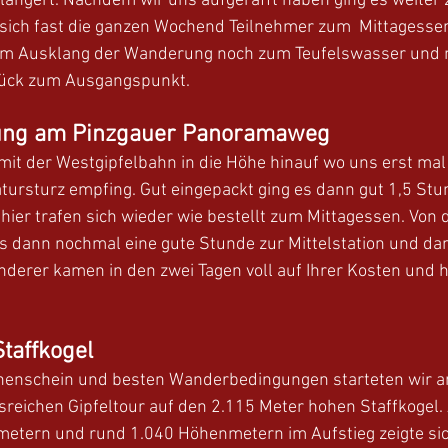
längert. Nachdem wir uns aufgerafft haben ging es weiter 
ich fast die ganzen Wochend Teilnehmer zum  Mittagessen 
um Ausklang der Wanderung noch zum Teufelswasser und 
ück zum Ausgangspunkt.  
ng am Pinzgauer Panoramaweg 
mit der Westgipfelbahn in die Höhe hinauf wo uns erst mal
tursturz empfing. Gut eingepackt ging es dann gut 1,5 Stu
ier trafen sich wieder wie bestellt zum Mittagessen. Von d
s dann nochmal eine gute Stunde zur Mittelstation und da
derer kamen in den zwei Tagen voll auf Ihrer Kosten und ha
taffkogel
nenschein und besten Wanderbedingungen starteten wir 
sreichen Gipfeltour auf den 2.115 Meter hohen Staffkogel. 
metern und rund 1.040 Höhenmetern im Aufstieg zeigte sic