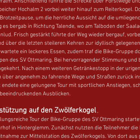
eralm. Anschließend führte die Strecke über Forstwege un
icher Hochalm 2 vorbei weiter hinauf zum Reiterkogel. Dor
Brotzeitpause, um die herrliche Aussicht auf die umliegen
g es bergab in Richtung Talende, wo am Talboden der Saala
inlud. Frisch gestärkt führte der Weg wieder bergauf, vorbe
d über die letzten steileren Kehren zur idyllisch gelegen
artete ein leckeres Essen, zudem traf die Bike-Gruppe dor
en des SV Ottmaring. Bei hervorragender Stimmung und b
ekehrt. Nach einem weiteren Getränkestopp in der urigen 
ch über angenehm zu fahrende Wege und Straßen zurück ins
 endete eine gelungene Tour mit sportlichen Anstiegen, sc
 beeindruckenden Ausblicken. 
stützung auf den Zwölferkogel
 ,
lungsreiche Tour der Bike-Gruppe des SV Ottmaring starte
hof in Hinterglemm. Zunächst nutzten die Teilnehmer die 
nahme zur Mittelstation des Zwölferkogels. Von dort aus 