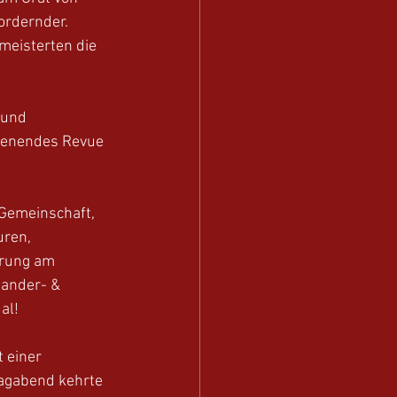
ordernder. 
meisterten die 
 und 
henendes Revue 
 Gemeinschaft, 
ren, 
rung am 
ander- & 
al!
 einer 
agabend kehrte 