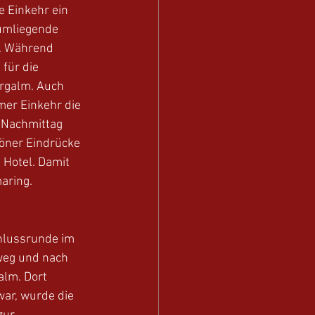
 Einkehr ein 
umliegende 
. Während 
für die 
rgalm. Auch 
er Einkehr die 
 Nachmittag 
höner Eindrücke 
 Hotel. Damit 
aring.
hlussrunde im 
weg und nach 
lm. Dort 
ar, wurde die 