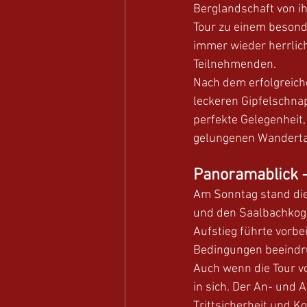
Berglandschaft von i
Tour zu einem besond
immer wieder herrlich
Teilnehmenden. 
Nach dem erfolgreiche
leckeren Gipfelschnap
perfekte Gelegenheit
gelungenen Wandertag
Panoramablick –
Am Sonntag stand di
und den Saalbachkoge
Aufstieg führte vorbe
Bedingungen beeindru
Auch wenn die Tour v
in sich. Der An- und A
Trittsicherheit und K