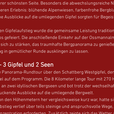
hrer schönsten Seite. Besonders die abwechslungsreiche N
eren Erlebnis: blühende Alpenwiesen, farbenfrohe Bergb
e Ausblicke auf die umliegenden Gipfel sorgten für Begeist
n Gipfelaufstieg wurde die gemeinsame Leistung tradition
s gefeiert. Die anschließende Einkehr auf der Ossmannalm
, sich zu stärken, das traumhafte Bergpanorama zu genieß
 in gemütlicher Runde ausklingen zu lassen.
 3 Gipfel und 2 Seen
e Panorama-Rundtour über den Schattberg Westgipfel, de
l auf dem Programm. Die 8 Kilometer lange Tour mit 270
i an zwei idyllischen Bergseen und bot trotz der wechselha
ckende Ausblicke auf die umliegende Bergwelt.
on den Höhenmetern her vergleichsweise kurz war, hatte si
bstieg verlief über teils steinige und anspruchsvolle Wege, 
onzentration erforderten. Zusätzlich zeigte sich das Wetter