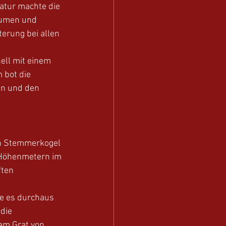
atur machte die 
lumen und 
erung bei allen 
ell mit einem 
 bot die 
en und den 
n Stemmerkogel 
 Höhenmetern im 
ften 
e es durchaus 
die 
 am Grat von 