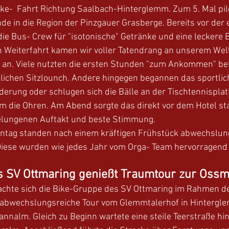
e-  Fahrt Richtung Saalbach-Hinterglemm. Zum 5. Mal pilg
de in die Region der Pinzgauer Grasberge. Bereits vor der 
die Bus- Crew für "isotonische" Getränke und eine leckere Br
n Weiterfahrt kamen wir voller Tatendrang an unserem Wel
an. Viele nutzten die ersten Stunden "zum Ankommen" bei
lichen Sitzlounch. Andere hingegen begannen das sportli
derung oder schlugen sich die Bälle an der Tischtennisplat
m die Ohren. Am Abend sorgte das direkt vor dem Hotel st
gelungenen Auftakt und beste Stimmung.
tag standen nach einem kräftigen Frühstück abwechslung
ese wurden wie jedes Jahr vom Orga- Team hervorragend 
s SV Ottmaring genießt Traumtour zur Oss
chte sich die Bike-Gruppe des SV Ottmaring im Rahmen d
 abwechslungsreiche Tour vom Glemmtalerhof in Hintergl
nnalm. Gleich zu Beginn wartete eine steile Teerstraße hin