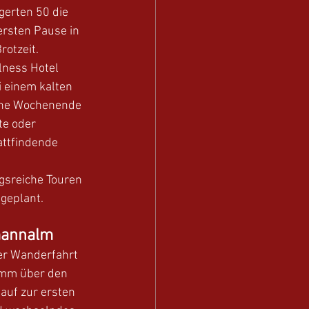
erten 50 die 
ersten Pause in 
otzeit. 
lness Hotel 
 einem kalten 
che Wochenende 
te oder 
attfindende 
sreiche Touren 
geplant. 
mannalm
er Wanderfahrt 
emm über den 
auf zur ersten 