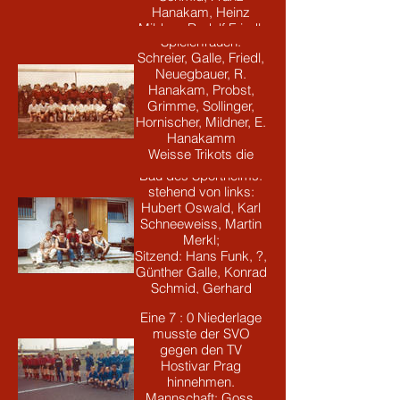
stehend von links:
Hanakam, Heinz
Rote Trikots die
Mildner, Rudolf Friedl,
Spielerfrauen:
Josef Büchler, Alois
Schreier, Galle, Friedl,
Heiss, Adolf Kristen
Neuegbauer, R.
Hanakam, Probst,
Grimme, Sollinger,
Hornischer, Mildner, E.
Hanakamm
1970
Weisse Trikots die
Zuschauerfrauen
Bau des Sportheims:
Bscheider, M. Fischer,
stehend von links:
Späth, G. Fischer,
Hubert Oswald, Karl
Schneeweis,
Schneeweiss, Martin
Schamberger, Mayr,
Merkl;
Janotta, Weiß, Huli,
Sitzend: Hans Funk, ?,
1972
Gruber
Günther Galle, Konrad
29.4.1972: Ausflug
Schmid, Gerhard
nach Prag
Neugebauer, Georg
Eine 7 : 0 Niederlage
Gerstmeier
musste der SVO
gegen den TV
Hostivar Prag
hinnehmen.
Mannschaft: Goss,