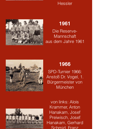
Hessler
1961
Die Reserve-
Mannschaft
aus dem Jahre 1961
1966
SPD-Turnier 1966:
Anstoß Dr. Vogel, 1.
Bürgermeister von
München
1966
SPD-Turnier 1966:
von links: Alois
Krammer, Anton
1968
Hanakam, Josef
Spielerfrauen spielen
Preiwisch, Josef
gegen die
Hanakam, Gerhard
Zuschauerfrauen:
Schmid, Franz