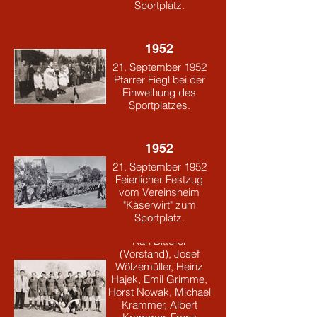
Sportplatz.
1952
21. September 1952
Pfarrer Fiegl bei der
Einweihung des
Sportplatzes.
1952
21. September 1952
Feierlicher Festzug
vom Vereinsheim
1954
"Käserwirt" zum
Die Mannschaft des
Sportplatz.
SVO von 1954:
Karl Bitterer
(Vorstand), Josef
Wölzemüller, Heinz
Hajek, Emil Grimme,
Horst Nowak, Michael
Krammer, Albert
1961