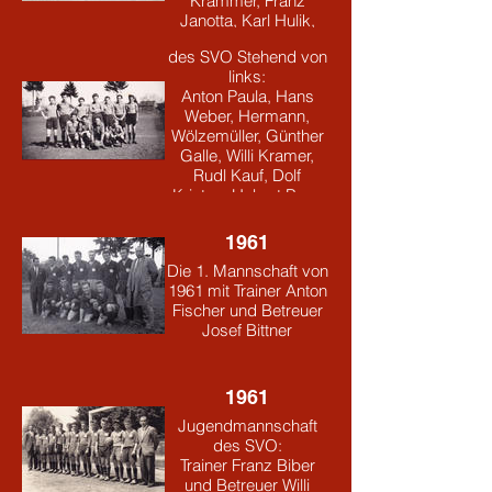
Krammer, Franz
Vermutlich die erste
Janotta, Karl Hulik,
Jugendmannschaft
(knieend von links):
des SVO Stehend von
Hermann Wölzemüller,
links:
Werner Peukert, Jakob
Anton Paula, Hans
Schmaus
Weber, Hermann,
Wölzemüller, Günther
Galle, Willi Kramer,
Rudl Kauf, Dolf
Kristen, Hubert Baur,
Rudl Hanke, Josef
Heiss, Gerhard
1961
Neugebauer
Die 1. Mannschaft von
1961 mit Trainer Anton
Fischer und Betreuer
Josef Bittner
1961
Jugendmannschaft
des SVO:
Trainer Franz Biber
und Betreuer Willi