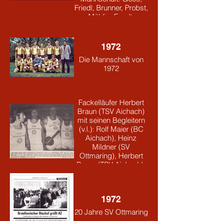
Friedl, Brunner, Probst,
Mühlig, Fendt,
Sollinger, Pfundmair,
Mildner, Seldmeier W.,
Lindemeier, Spiller
1972
Die Mannschaft von
1972
1972
Olympiade 1972:
Fackelläufer Herbert
Braun (TSV Aichach)
mit seinen Begleitern
(v.l.): Rolf Maier (BC
Aichach), Heinz
Mildner (SV
Ottmaring), Herbert
Braun (TSV Aichach),
Franz Vötter (FC
Kissing)
1972
20 Jahre SV Ottmaring