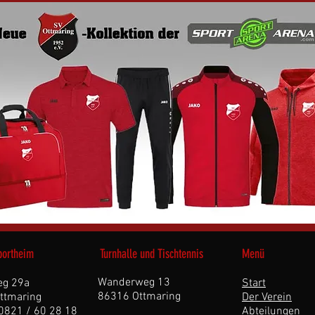
portheim
Turnhalle und Tischtennis
Menü
Wanderweg 13
eg 29a
Start
86316 Ottmaring
ttmaring
Der Verein
 0821 / 60 28 18
Abteilungen