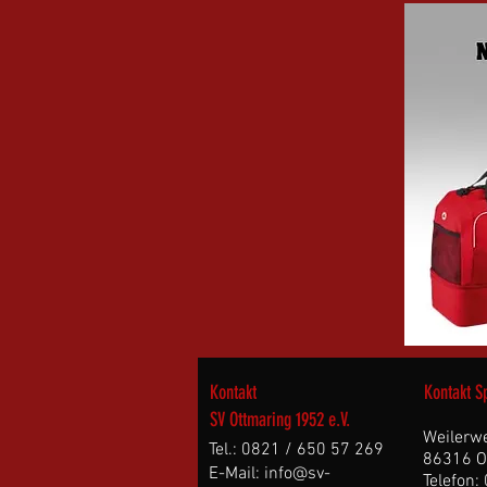
Kontakt
Kontakt S
SV Ottmaring 1952 e.V.
Weilerw
Tel.: 0821 / 650 57 269
86316 O
E-Mail: info@sv-
Telefon: