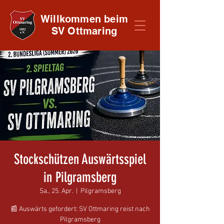
Willkommen beim
SV Ottmaring
Stockschützen Auswärtsspiel
in Pilgramsberg
Sa., 25. Apr.
  |  
Pilgramsberg
📰 Auswärts gefordert: SV Ottmaring reist nach
Pilgramsberg