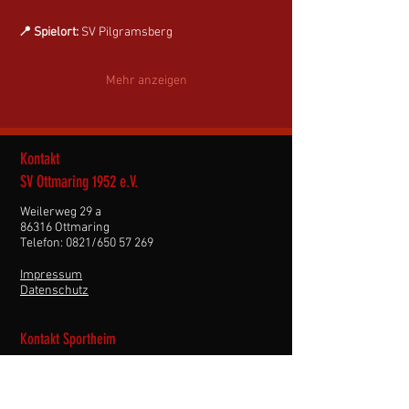
📍 Spielort:
 SV Pilgramsberg
Mehr anzeigen
Kontakt
SV Ottmaring 1952 e.V.
Weilerweg 29 a
86316 Ottmaring
Telefon: 0821/650 57 269
Impressum
Datenschutz
Kontakt Sportheim
Weilerweg 29a
86316 Ottmaring
Telefon: 0821 / 60 28 18