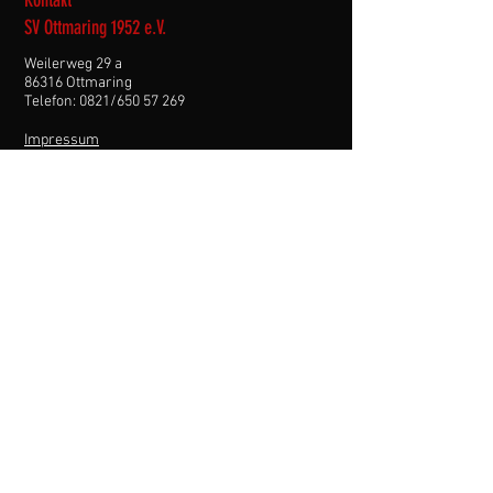
SV Ottmaring 1952 e.V.
Weilerweg 29 a
86316 Ottmaring
Telefon: 0821/650 57 269
Impressum
Datenschutz
Kontakt Sportheim
Weilerweg 29a
86316 Ottmaring
Telefon: 0821 / 60 28 18
Turnhalle und Tischtennis
Wanderweg 13
86316 Ottmaring
Menü