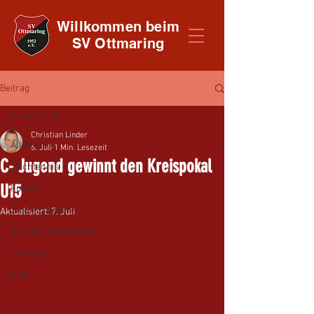
Willkommen beim
SV Ottmaring
Beitrag
All Posts
Christian Linder
All Posts
6. Juli
1 Min. Lesezeit
C- Jugend gewinnt den Kreispokal
Tischtennis
U15
Fußball
Stockschützen
Aktualisiert:
7. Juli
Ski- und Snowboard
Gymnastik
SVO