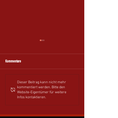
Kommentare
Sensationeller 3. Platz beim
Manche Menschen hint
Dieser Beitrag kann nicht mehr
kommentiert werden. Bitte den
Bezirkspokal Mixed Sommer 2026!
Spuren, die für immer 
Website-Eigentümer für weitere
Infos kontaktieren.