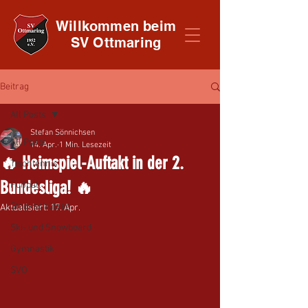
Willkommen beim
SV Ottmaring
Beitrag
All Posts
Stefan Sönnichsen
All Posts
14. Apr.
1 Min. Lesezeit
🔥 Heimspiel-Auftakt in der 2.
Tischtennis
Bundesliga! 🔥
Fußball
Stockschützen
Aktualisiert:
17. Apr.
Ski- und Snowboard
Gymnastik
SVO